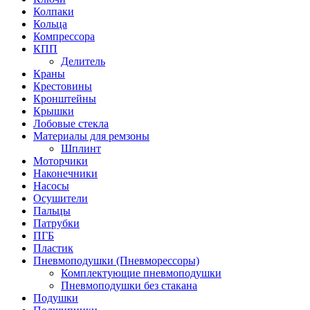
Колпаки
Кольца
Компрессора
КПП
Делитель
Краны
Крестовины
Кронштейны
Крышки
Лобовые стекла
Материалы для ремзоны
Шплинт
Моторчики
Наконечники
Насосы
Осушители
Пальцы
Патрубки
ПГБ
Пластик
Пневмоподушки (Пневморессоры)
Комплектующие пневмоподушки
Пневмоподушки без стакана
Подушки