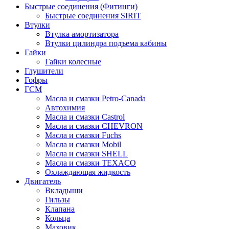
Быстрые соединения (Фитинги)
Быстрые соединения SIRIT
Втулки
Втулка амортизатора
Втулки цилиндра подъема кабины
Гайки
Гайки колесные
Глушители
Гофры
ГСМ
Масла и смазки Petro-Canada
Автохимия
Масла и смазки Castrol
Масла и смазки CHEVRON
Масла и смазки Fuchs
Масла и смазки Mobil
Масла и смазки SHELL
Масла и смазки TEXACO
Охлаждающая жидкость
Двигатель
Вкладыши
Гильзы
Клапана
Кольца
Маховик