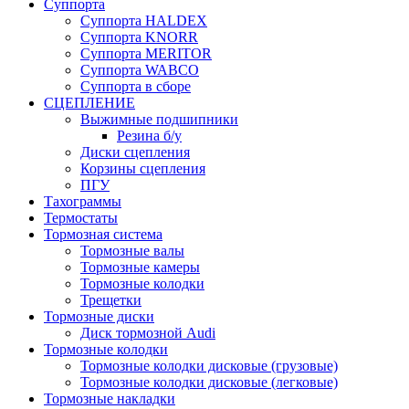
Суппорта
Суппорта HALDEX
Суппорта KNORR
Суппорта MERITOR
Суппорта WABCO
Суппорта в сборе
СЦЕПЛЕНИЕ
Выжимные подшипники
Резина б/у
Диски сцепления
Корзины сцепления
ПГУ
Тахограммы
Термостаты
Тормозная система
Тормозные валы
Тормозные камеры
Тормозные колодки
Трещетки
Тормозные диски
Диск тормозной Audi
Тормозные колодки
Тормозные колодки дисковые (грузовые)
Тормозные колодки дисковые (легковые)
Тормозные накладки