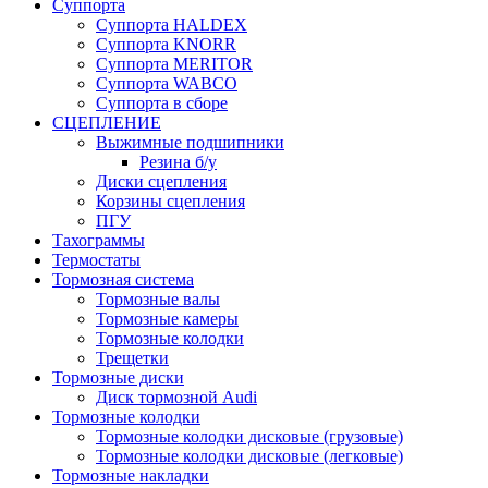
Суппорта
Суппорта HALDEX
Суппорта KNORR
Суппорта MERITOR
Суппорта WABCO
Суппорта в сборе
СЦЕПЛЕНИЕ
Выжимные подшипники
Резина б/у
Диски сцепления
Корзины сцепления
ПГУ
Тахограммы
Термостаты
Тормозная система
Тормозные валы
Тормозные камеры
Тормозные колодки
Трещетки
Тормозные диски
Диск тормозной Audi
Тормозные колодки
Тормозные колодки дисковые (грузовые)
Тормозные колодки дисковые (легковые)
Тормозные накладки