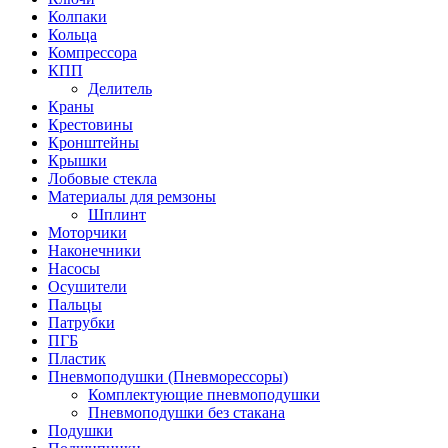
Колпаки
Кольца
Компрессора
КПП
Делитель
Краны
Крестовины
Кронштейны
Крышки
Лобовые стекла
Материалы для ремзоны
Шплинт
Моторчики
Наконечники
Насосы
Осушители
Пальцы
Патрубки
ПГБ
Пластик
Пневмоподушки (Пневморессоры)
Комплектующие пневмоподушки
Пневмоподушки без стакана
Подушки