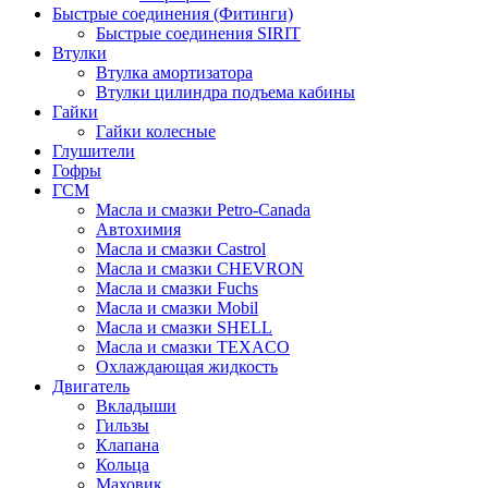
Быстрые соединения (Фитинги)
Быстрые соединения SIRIT
Втулки
Втулка амортизатора
Втулки цилиндра подъема кабины
Гайки
Гайки колесные
Глушители
Гофры
ГСМ
Масла и смазки Petro-Canada
Автохимия
Масла и смазки Castrol
Масла и смазки CHEVRON
Масла и смазки Fuchs
Масла и смазки Mobil
Масла и смазки SHELL
Масла и смазки TEXACO
Охлаждающая жидкость
Двигатель
Вкладыши
Гильзы
Клапана
Кольца
Маховик