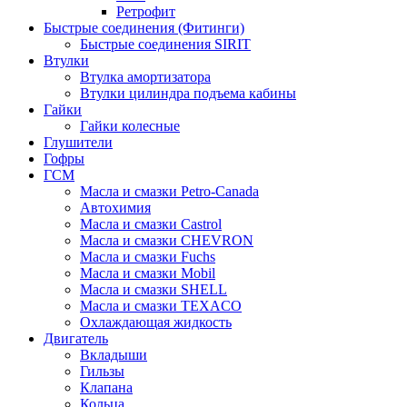
Ретрофит
Быстрые соединения (Фитинги)
Быстрые соединения SIRIT
Втулки
Втулка амортизатора
Втулки цилиндра подъема кабины
Гайки
Гайки колесные
Глушители
Гофры
ГСМ
Масла и смазки Petro-Canada
Автохимия
Масла и смазки Castrol
Масла и смазки CHEVRON
Масла и смазки Fuchs
Масла и смазки Mobil
Масла и смазки SHELL
Масла и смазки TEXACO
Охлаждающая жидкость
Двигатель
Вкладыши
Гильзы
Клапана
Кольца