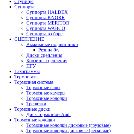
Ступицы
Суппорта
Суппорта HALDEX
Суппорта KNORR
Суппорта MERITOR
Суппорта WABCO
Суппорта в сборе
СЦЕПЛЕНИЕ
Выжимные подшипники
Резина б/у
Диски сцепления
Корзины сцепления
ПГУ
Тахограммы
Термостаты
Тормозная система
Тормозные валы
Тормозные камеры
Тормозные колодки
Трещетки
Тормозные диски
Диск тормозной Audi
Тормозные колодки
Тормозные колодки дисковые (грузовые)
Тормозные колодки дисковые (легковые)