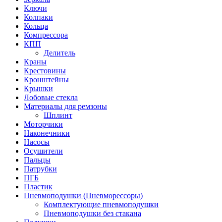
Ключи
Колпаки
Кольца
Компрессора
КПП
Делитель
Краны
Крестовины
Кронштейны
Крышки
Лобовые стекла
Материалы для ремзоны
Шплинт
Моторчики
Наконечники
Насосы
Осушители
Пальцы
Патрубки
ПГБ
Пластик
Пневмоподушки (Пневморессоры)
Комплектующие пневмоподушки
Пневмоподушки без стакана