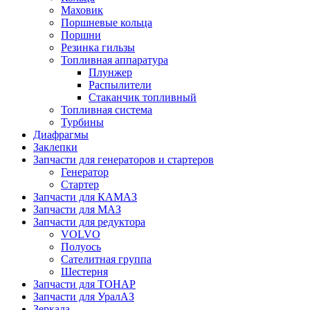
Маховик
Поршневые кольца
Поршни
Резинка гильзы
Топливная аппаратура
Плунжер
Распылители
Стаканчик топливный
Топливная система
Турбины
Диафрагмы
Заклепки
Запчасти для генераторов и стартеров
Генератор
Стартер
Запчасти для КАМАЗ
Запчасти для МАЗ
Запчасти для редуктора
VOLVO
Полуось
Сателитная группа
Шестерня
Запчасти для ТОНАР
Запчасти для УралАЗ
Зеркала