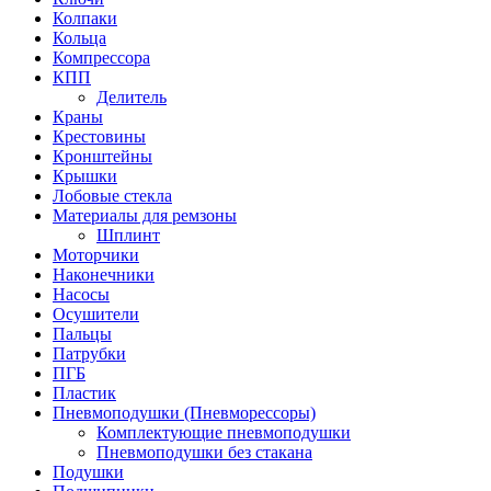
Колпаки
Кольца
Компрессора
КПП
Делитель
Краны
Крестовины
Кронштейны
Крышки
Лобовые стекла
Материалы для ремзоны
Шплинт
Моторчики
Наконечники
Насосы
Осушители
Пальцы
Патрубки
ПГБ
Пластик
Пневмоподушки (Пневморессоры)
Комплектующие пневмоподушки
Пневмоподушки без стакана
Подушки