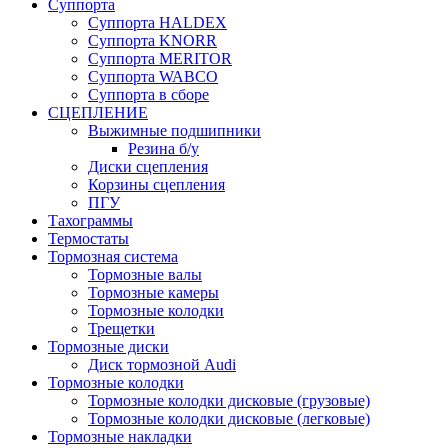
Суппорта
Суппорта HALDEX
Суппорта KNORR
Суппорта MERITOR
Суппорта WABCO
Суппорта в сборе
СЦЕПЛЕНИЕ
Выжимные подшипники
Резина б/у
Диски сцепления
Корзины сцепления
ПГУ
Тахограммы
Термостаты
Тормозная система
Тормозные валы
Тормозные камеры
Тормозные колодки
Трещетки
Тормозные диски
Диск тормозной Audi
Тормозные колодки
Тормозные колодки дисковые (грузовые)
Тормозные колодки дисковые (легковые)
Тормозные накладки