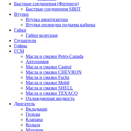
Быстрые соединения (Фитинги)
Быстрые соединения SIRIT
Втулки
Втулка амортизатора
Втулки цилиндра подъема кабины
Гайки
Гайки колесные
Глушители
Гофры
ГСМ
Масла и смазки Petro-Canada
Автохимия
Масла и смазки Castrol
Масла и смазки CHEVRON
Масла и смазки Fuchs
Масла и смазки Mobil
Масла и смазки SHELL
Масла и смазки TEXACO
Охлаждающая жидкость
Двигатель
Вкладыши
Гильзы
Клапана
Кольца
Маховик