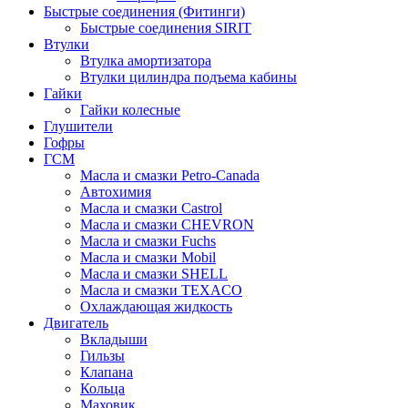
Быстрые соединения (Фитинги)
Быстрые соединения SIRIT
Втулки
Втулка амортизатора
Втулки цилиндра подъема кабины
Гайки
Гайки колесные
Глушители
Гофры
ГСМ
Масла и смазки Petro-Canada
Автохимия
Масла и смазки Castrol
Масла и смазки CHEVRON
Масла и смазки Fuchs
Масла и смазки Mobil
Масла и смазки SHELL
Масла и смазки TEXACO
Охлаждающая жидкость
Двигатель
Вкладыши
Гильзы
Клапана
Кольца
Маховик