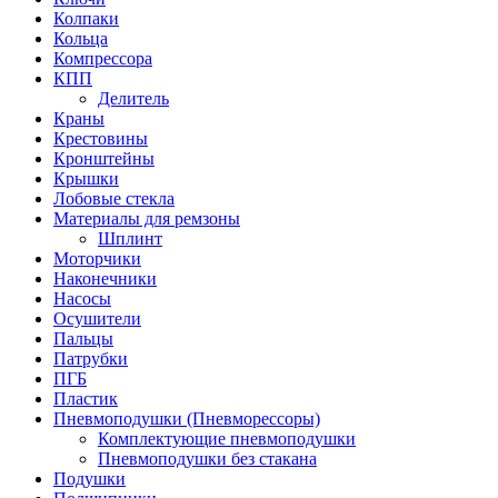
Колпаки
Кольца
Компрессора
КПП
Делитель
Краны
Крестовины
Кронштейны
Крышки
Лобовые стекла
Материалы для ремзоны
Шплинт
Моторчики
Наконечники
Насосы
Осушители
Пальцы
Патрубки
ПГБ
Пластик
Пневмоподушки (Пневморессоры)
Комплектующие пневмоподушки
Пневмоподушки без стакана
Подушки