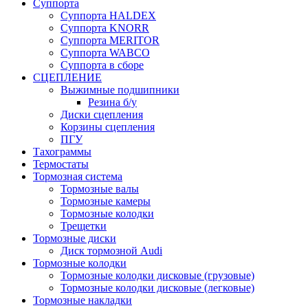
Суппорта
Суппорта HALDEX
Суппорта KNORR
Суппорта MERITOR
Суппорта WABCO
Суппорта в сборе
СЦЕПЛЕНИЕ
Выжимные подшипники
Резина б/у
Диски сцепления
Корзины сцепления
ПГУ
Тахограммы
Термостаты
Тормозная система
Тормозные валы
Тормозные камеры
Тормозные колодки
Трещетки
Тормозные диски
Диск тормозной Audi
Тормозные колодки
Тормозные колодки дисковые (грузовые)
Тормозные колодки дисковые (легковые)
Тормозные накладки