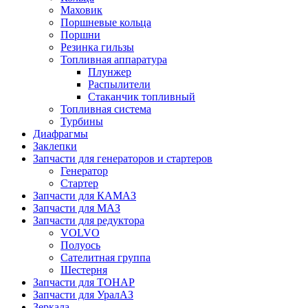
Маховик
Поршневые кольца
Поршни
Резинка гильзы
Топливная аппаратура
Плунжер
Распылители
Стаканчик топливный
Топливная система
Турбины
Диафрагмы
Заклепки
Запчасти для генераторов и стартеров
Генератор
Стартер
Запчасти для КАМАЗ
Запчасти для МАЗ
Запчасти для редуктора
VOLVO
Полуось
Сателитная группа
Шестерня
Запчасти для ТОНАР
Запчасти для УралАЗ
Зеркала