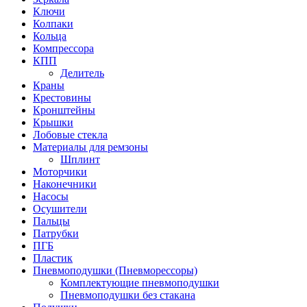
Ключи
Колпаки
Кольца
Компрессора
КПП
Делитель
Краны
Крестовины
Кронштейны
Крышки
Лобовые стекла
Материалы для ремзоны
Шплинт
Моторчики
Наконечники
Насосы
Осушители
Пальцы
Патрубки
ПГБ
Пластик
Пневмоподушки (Пневморессоры)
Комплектующие пневмоподушки
Пневмоподушки без стакана