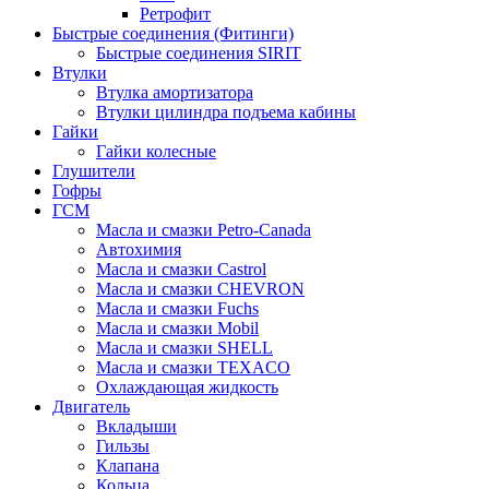
Ретрофит
Быстрые соединения (Фитинги)
Быстрые соединения SIRIT
Втулки
Втулка амортизатора
Втулки цилиндра подъема кабины
Гайки
Гайки колесные
Глушители
Гофры
ГСМ
Масла и смазки Petro-Canada
Автохимия
Масла и смазки Castrol
Масла и смазки CHEVRON
Масла и смазки Fuchs
Масла и смазки Mobil
Масла и смазки SHELL
Масла и смазки TEXACO
Охлаждающая жидкость
Двигатель
Вкладыши
Гильзы
Клапана
Кольца