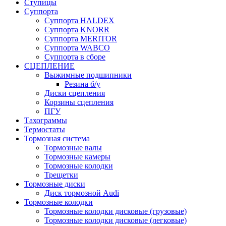
Ступицы
Суппорта
Суппорта HALDEX
Суппорта KNORR
Суппорта MERITOR
Суппорта WABCO
Суппорта в сборе
СЦЕПЛЕНИЕ
Выжимные подшипники
Резина б/у
Диски сцепления
Корзины сцепления
ПГУ
Тахограммы
Термостаты
Тормозная система
Тормозные валы
Тормозные камеры
Тормозные колодки
Трещетки
Тормозные диски
Диск тормозной Audi
Тормозные колодки
Тормозные колодки дисковые (грузовые)
Тормозные колодки дисковые (легковые)