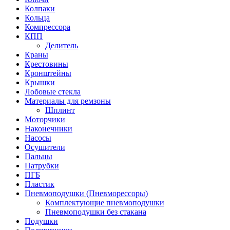
Колпаки
Кольца
Компрессора
КПП
Делитель
Краны
Крестовины
Кронштейны
Крышки
Лобовые стекла
Материалы для ремзоны
Шплинт
Моторчики
Наконечники
Насосы
Осушители
Пальцы
Патрубки
ПГБ
Пластик
Пневмоподушки (Пневморессоры)
Комплектующие пневмоподушки
Пневмоподушки без стакана
Подушки