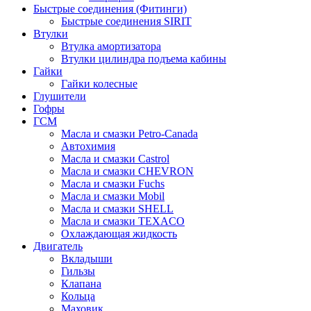
Быстрые соединения (Фитинги)
Быстрые соединения SIRIT
Втулки
Втулка амортизатора
Втулки цилиндра подъема кабины
Гайки
Гайки колесные
Глушители
Гофры
ГСМ
Масла и смазки Petro-Canada
Автохимия
Масла и смазки Castrol
Масла и смазки CHEVRON
Масла и смазки Fuchs
Масла и смазки Mobil
Масла и смазки SHELL
Масла и смазки TEXACO
Охлаждающая жидкость
Двигатель
Вкладыши
Гильзы
Клапана
Кольца
Маховик