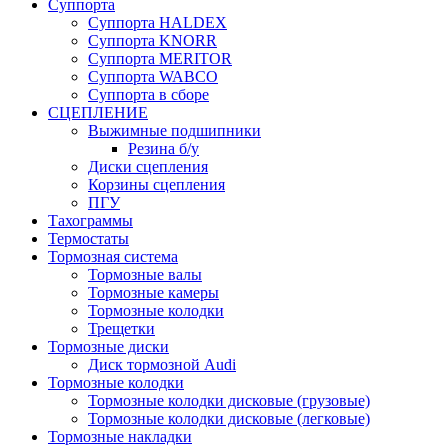
Суппорта
Суппорта HALDEX
Суппорта KNORR
Суппорта MERITOR
Суппорта WABCO
Суппорта в сборе
СЦЕПЛЕНИЕ
Выжимные подшипники
Резина б/у
Диски сцепления
Корзины сцепления
ПГУ
Тахограммы
Термостаты
Тормозная система
Тормозные валы
Тормозные камеры
Тормозные колодки
Трещетки
Тормозные диски
Диск тормозной Audi
Тормозные колодки
Тормозные колодки дисковые (грузовые)
Тормозные колодки дисковые (легковые)
Тормозные накладки