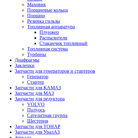
Маховик
Поршневые кольца
Поршни
Резинка гильзы
Топливная аппаратура
Плунжер
Распылители
Стаканчик топливный
Топливная система
Турбины
Диафрагмы
Заклепки
Запчасти для генераторов и стартеров
Генератор
Стартер
Запчасти для КАМАЗ
Запчасти для МАЗ
Запчасти для редуктора
VOLVO
Полуось
Сателитная группа
Шестерня
Запчасти для ТОНАР
Запчасти для УралАЗ
Зеркала