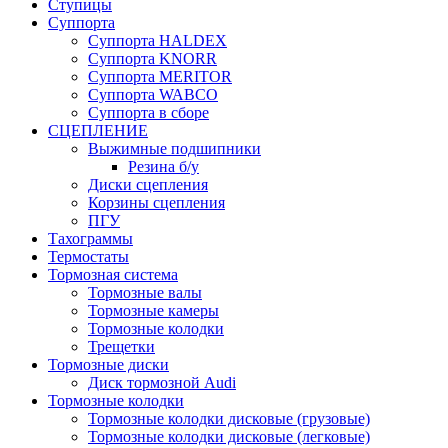
Ступицы
Суппорта
Суппорта HALDEX
Суппорта KNORR
Суппорта MERITOR
Суппорта WABCO
Суппорта в сборе
СЦЕПЛЕНИЕ
Выжимные подшипники
Резина б/у
Диски сцепления
Корзины сцепления
ПГУ
Тахограммы
Термостаты
Тормозная система
Тормозные валы
Тормозные камеры
Тормозные колодки
Трещетки
Тормозные диски
Диск тормозной Audi
Тормозные колодки
Тормозные колодки дисковые (грузовые)
Тормозные колодки дисковые (легковые)