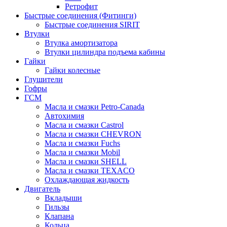
Ретрофит
Быстрые соединения (Фитинги)
Быстрые соединения SIRIT
Втулки
Втулка амортизатора
Втулки цилиндра подъема кабины
Гайки
Гайки колесные
Глушители
Гофры
ГСМ
Масла и смазки Petro-Canada
Автохимия
Масла и смазки Castrol
Масла и смазки CHEVRON
Масла и смазки Fuchs
Масла и смазки Mobil
Масла и смазки SHELL
Масла и смазки TEXACO
Охлаждающая жидкость
Двигатель
Вкладыши
Гильзы
Клапана
Кольца