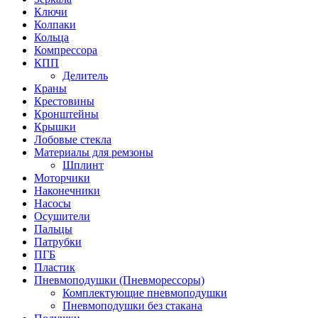
Ключи
Колпаки
Кольца
Компрессора
КПП
Делитель
Краны
Крестовины
Кронштейны
Крышки
Лобовые стекла
Материалы для ремзоны
Шплинт
Моторчики
Наконечники
Насосы
Осушители
Пальцы
Патрубки
ПГБ
Пластик
Пневмоподушки (Пневморессоры)
Комплектующие пневмоподушки
Пневмоподушки без стакана