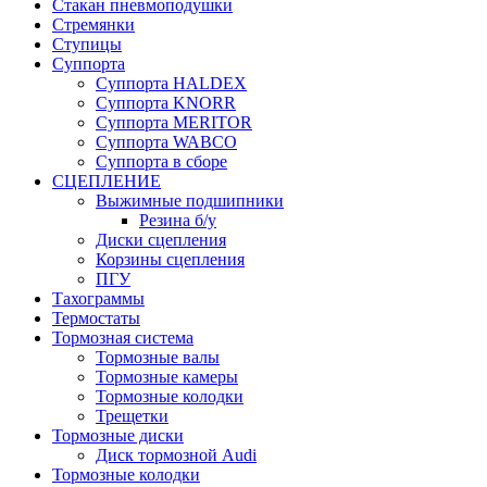
Стакан пневмоподушки
Стремянки
Ступицы
Суппорта
Суппорта HALDEX
Суппорта KNORR
Суппорта MERITOR
Суппорта WABCO
Суппорта в сборе
СЦЕПЛЕНИЕ
Выжимные подшипники
Резина б/у
Диски сцепления
Корзины сцепления
ПГУ
Тахограммы
Термостаты
Тормозная система
Тормозные валы
Тормозные камеры
Тормозные колодки
Трещетки
Тормозные диски
Диск тормозной Audi
Тормозные колодки