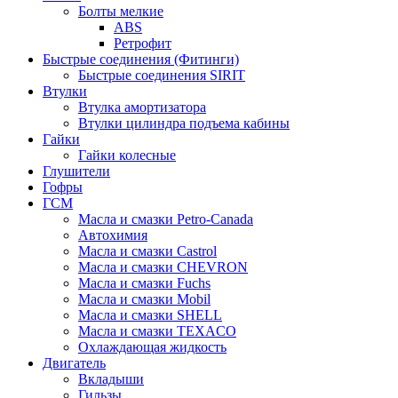
Болты мелкие
ABS
Ретрофит
Быстрые соединения (Фитинги)
Быстрые соединения SIRIT
Втулки
Втулка амортизатора
Втулки цилиндра подъема кабины
Гайки
Гайки колесные
Глушители
Гофры
ГСМ
Масла и смазки Petro-Canada
Автохимия
Масла и смазки Castrol
Масла и смазки CHEVRON
Масла и смазки Fuchs
Масла и смазки Mobil
Масла и смазки SHELL
Масла и смазки TEXACO
Охлаждающая жидкость
Двигатель
Вкладыши
Гильзы