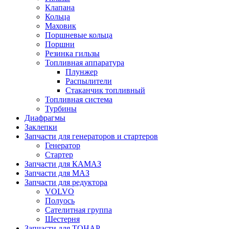
Клапана
Кольца
Маховик
Поршневые кольца
Поршни
Резинка гильзы
Топливная аппаратура
Плунжер
Распылители
Стаканчик топливный
Топливная система
Турбины
Диафрагмы
Заклепки
Запчасти для генераторов и стартеров
Генератор
Стартер
Запчасти для КАМАЗ
Запчасти для МАЗ
Запчасти для редуктора
VOLVO
Полуось
Сателитная группа
Шестерня
Запчасти для ТОНАР