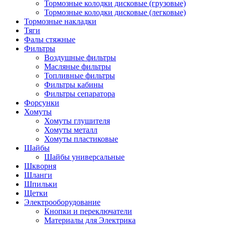
Тормозные колодки дисковые (грузовые)
Тормозные колодки дисковые (легковые)
Тормозные накладки
Тяги
Фалы стяжные
Фильтры
Воздушные фильтры
Масляные фильтры
Топливные фильтры
Фильтры кабины
Фильтры сепаратора
Форсунки
Хомуты
Хомуты глушителя
Хомуты металл
Хомуты пластиковые
Шайбы
Шайбы универсальные
Шкворня
Шланги
Шпильки
Щетки
Электрооборудование
Кнопки и переключатели
Материалы для Электрика