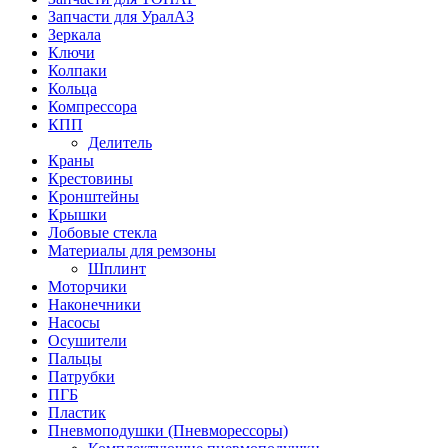
Запчасти для УралАЗ
Зеркала
Ключи
Колпаки
Кольца
Компрессора
КПП
Делитель
Краны
Крестовины
Кронштейны
Крышки
Лобовые стекла
Материалы для ремзоны
Шплинт
Моторчики
Наконечники
Насосы
Осушители
Пальцы
Патрубки
ПГБ
Пластик
Пневмоподушки (Пневморессоры)