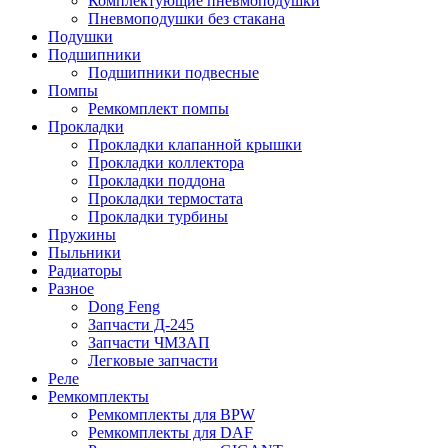
Комплектующие пневмоподушки
Пневмоподушки без стакана
Подушки
Подшипники
Подшипники подвесные
Помпы
Ремкомплект помпы
Прокладки
Прокладки клапанной крышки
Прокладки коллектора
Прокладки поддона
Прокладки термостата
Прокладки турбины
Пружины
Пыльники
Радиаторы
Разное
Dong Feng
Запчасти Д-245
Запчасти ЧМЗАП
Легковые запчасти
Реле
Ремкомплекты
Ремкомплекты для BPW
Ремкомплекты для DAF