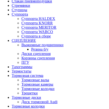
Стакан пневмоподушки
Стремянки
Ступицы
Суппорта
Суппорта HALDEX
Суппорта KNORR
Суппорта MERITOR
Суппорта WABCO
Суппорта в сборе
СЦЕПЛЕНИЕ
Выжимные подшипники
Резина б/у
Диски сцепления
Корзины сцепления
ПГУ
Тахограммы
Термостаты
Тормозная система
Тормозные валы
Тормозные камеры
Тормозные колодки
Трещетки
Тормозные диски
Диск тормозной Audi
Тормозные колодки