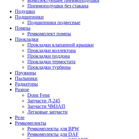
Комплектующие пневмоподушки
Пневмоподушки без стакана
Подушки
Подшипники
Подшипники подвесные
Помпы
Ремкомплект помпы
Прокладки
Прокладки клапанной крышки
Прокладки коллектора
Прокладки поддона
Прокладки термостата
Прокладки турбины
Пружины
Пыльники
Радиаторы
Разное
Dong Feng
Запчасти Д-245
Запчасти ЧМЗАП
Легковые запчасти
Реле
Ремкомплекты
Ремкомплекты для BPW
Ремкомплекты для DAF