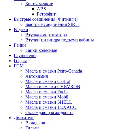
Болты мелкие
ABS
Ретрофит
Быстрые соединения (Фитинги)
Быстрые соединения SIRIT
Втулки
Втулка амортизатора
Втулки цилиндра подъема кабины
Гайки
Гайки колесные
Глушители
Гофры
ГСМ
Масла и смазки Petro-Canada
Автохимия
Масла и смазки Castrol
Масла и смазки CHEVRON
Масла и смазки Fuchs
Масла и смазки Mobil
Масла и смазки SHELL
Масла и смазки TEXACO
Охлаждающая жидкость
Двигатель
Вкладыши
Гильзы