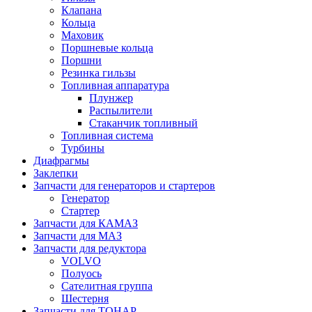
Клапана
Кольца
Маховик
Поршневые кольца
Поршни
Резинка гильзы
Топливная аппаратура
Плунжер
Распылители
Стаканчик топливный
Топливная система
Турбины
Диафрагмы
Заклепки
Запчасти для генераторов и стартеров
Генератор
Стартер
Запчасти для КАМАЗ
Запчасти для МАЗ
Запчасти для редуктора
VOLVO
Полуось
Сателитная группа
Шестерня
Запчасти для ТОНАР