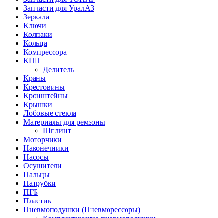
Запчасти для УралАЗ
Зеркала
Ключи
Колпаки
Кольца
Компрессора
КПП
Делитель
Краны
Крестовины
Кронштейны
Крышки
Лобовые стекла
Материалы для ремзоны
Шплинт
Моторчики
Наконечники
Насосы
Осушители
Пальцы
Патрубки
ПГБ
Пластик
Пневмоподушки (Пневморессоры)