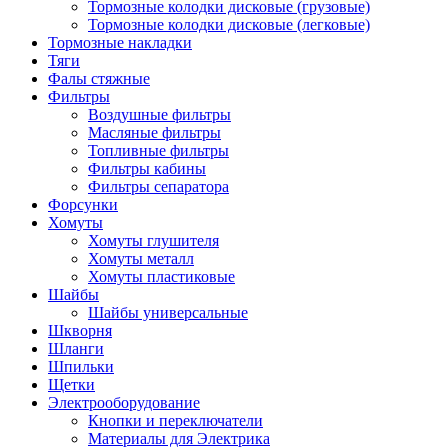
Тормозные колодки дисковые (грузовые)
Тормозные колодки дисковые (легковые)
Тормозные накладки
Тяги
Фалы стяжные
Фильтры
Воздушные фильтры
Масляные фильтры
Топливные фильтры
Фильтры кабины
Фильтры сепаратора
Форсунки
Хомуты
Хомуты глушителя
Хомуты металл
Хомуты пластиковые
Шайбы
Шайбы универсальные
Шкворня
Шланги
Шпильки
Щетки
Электрооборудование
Кнопки и переключатели
Материалы для Электрика