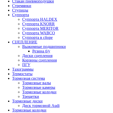
Стакан пневмоподушки
Стремянки
Ступицы
Суппорта
Суппорта HALDEX
Суппорта KNORR
Суппорта MERITOR
Суппорта WABCO
Суппорта в сборе
СЦЕПЛЕНИЕ
Выжимные подшипники
Резина б/у
Диски сцепления
Корзины сцепления
ПГУ
Тахограммы
Термостаты
Тормозная система
Тормозные валы
Тормозные камеры
Тормозные колодки
Трещетки
Тормозные диски
Диск тормозной Audi
Тормозные колодки