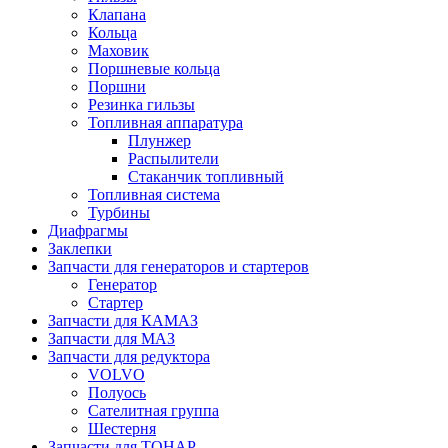
Клапана
Кольца
Маховик
Поршневые кольца
Поршни
Резинка гильзы
Топливная аппаратура
Плунжер
Распылители
Стаканчик топливный
Топливная система
Турбины
Диафрагмы
Заклепки
Запчасти для генераторов и стартеров
Генератор
Стартер
Запчасти для КАМАЗ
Запчасти для МАЗ
Запчасти для редуктора
VOLVO
Полуось
Сателитная группа
Шестерня
Запчасти для ТОНАР