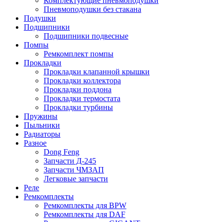
Комплектующие пневмоподушки
Пневмоподушки без стакана
Подушки
Подшипники
Подшипники подвесные
Помпы
Ремкомплект помпы
Прокладки
Прокладки клапанной крышки
Прокладки коллектора
Прокладки поддона
Прокладки термостата
Прокладки турбины
Пружины
Пыльники
Радиаторы
Разное
Dong Feng
Запчасти Д-245
Запчасти ЧМЗАП
Легковые запчасти
Реле
Ремкомплекты
Ремкомплекты для BPW
Ремкомплекты для DAF