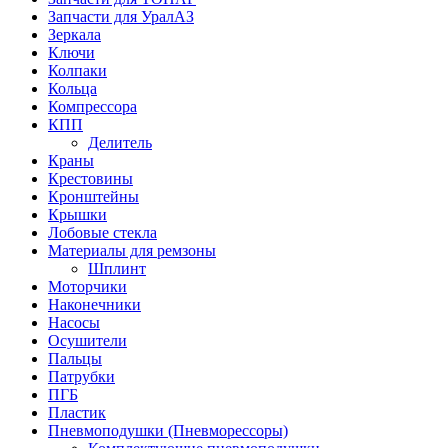
Запчасти для УралАЗ
Зеркала
Ключи
Колпаки
Кольца
Компрессора
КПП
Делитель
Краны
Крестовины
Кронштейны
Крышки
Лобовые стекла
Материалы для ремзоны
Шплинт
Моторчики
Наконечники
Насосы
Осушители
Пальцы
Патрубки
ПГБ
Пластик
Пневмоподушки (Пневморессоры)