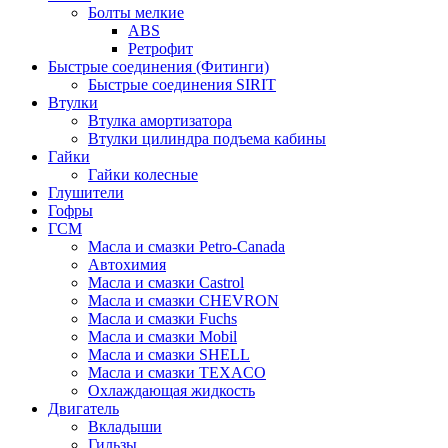
Болты мелкие
ABS
Ретрофит
Быстрые соединения (Фитинги)
Быстрые соединения SIRIT
Втулки
Втулка амортизатора
Втулки цилиндра подъема кабины
Гайки
Гайки колесные
Глушители
Гофры
ГСМ
Масла и смазки Petro-Canada
Автохимия
Масла и смазки Castrol
Масла и смазки CHEVRON
Масла и смазки Fuchs
Масла и смазки Mobil
Масла и смазки SHELL
Масла и смазки TEXACO
Охлаждающая жидкость
Двигатель
Вкладыши
Гильзы