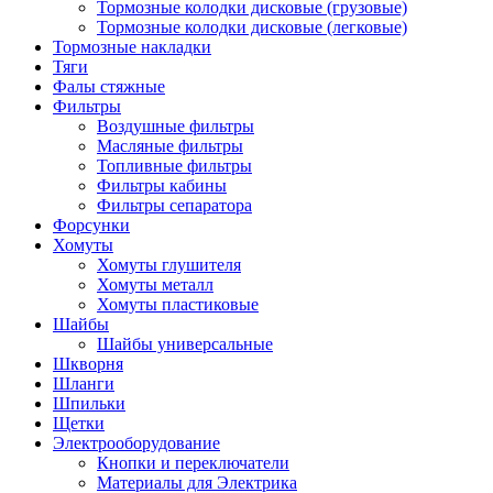
Тормозные колодки дисковые (грузовые)
Тормозные колодки дисковые (легковые)
Тормозные накладки
Тяги
Фалы стяжные
Фильтры
Воздушные фильтры
Масляные фильтры
Топливные фильтры
Фильтры кабины
Фильтры сепаратора
Форсунки
Хомуты
Хомуты глушителя
Хомуты металл
Хомуты пластиковые
Шайбы
Шайбы универсальные
Шкворня
Шланги
Шпильки
Щетки
Электрооборудование
Кнопки и переключатели
Материалы для Электрика