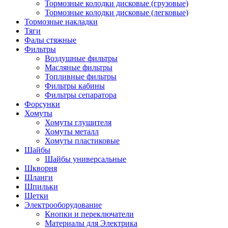
Тормозные колодки дисковые (грузовые)
Тормозные колодки дисковые (легковые)
Тормозные накладки
Тяги
Фалы стяжные
Фильтры
Воздушные фильтры
Масляные фильтры
Топливные фильтры
Фильтры кабины
Фильтры сепаратора
Форсунки
Хомуты
Хомуты глушителя
Хомуты металл
Хомуты пластиковые
Шайбы
Шайбы универсальные
Шкворня
Шланги
Шпильки
Щетки
Электрооборудование
Кнопки и переключатели
Материалы для Электрика