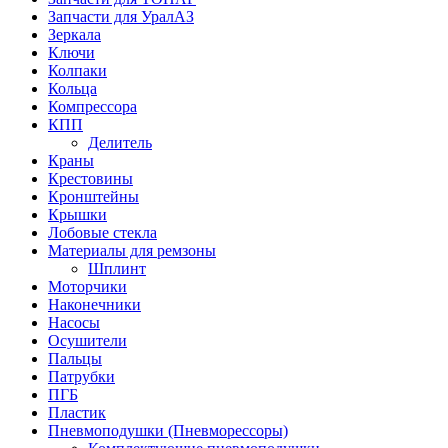
Запчасти для УралАЗ
Зеркала
Ключи
Колпаки
Кольца
Компрессора
КПП
Делитель
Краны
Крестовины
Кронштейны
Крышки
Лобовые стекла
Материалы для ремзоны
Шплинт
Моторчики
Наконечники
Насосы
Осушители
Пальцы
Патрубки
ПГБ
Пластик
Пневмоподушки (Пневморессоры)