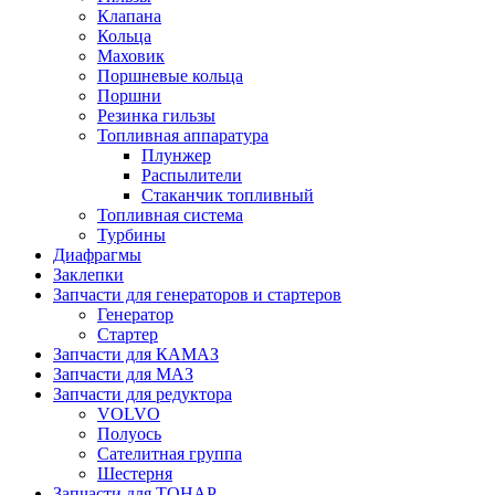
Клапана
Кольца
Маховик
Поршневые кольца
Поршни
Резинка гильзы
Топливная аппаратура
Плунжер
Распылители
Стаканчик топливный
Топливная система
Турбины
Диафрагмы
Заклепки
Запчасти для генераторов и стартеров
Генератор
Стартер
Запчасти для КАМАЗ
Запчасти для МАЗ
Запчасти для редуктора
VOLVO
Полуось
Сателитная группа
Шестерня
Запчасти для ТОНАР