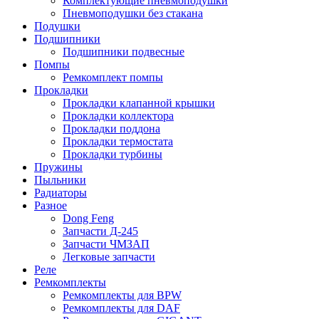
Комплектующие пневмоподушки
Пневмоподушки без стакана
Подушки
Подшипники
Подшипники подвесные
Помпы
Ремкомплект помпы
Прокладки
Прокладки клапанной крышки
Прокладки коллектора
Прокладки поддона
Прокладки термостата
Прокладки турбины
Пружины
Пыльники
Радиаторы
Разное
Dong Feng
Запчасти Д-245
Запчасти ЧМЗАП
Легковые запчасти
Реле
Ремкомплекты
Ремкомплекты для BPW
Ремкомплекты для DAF