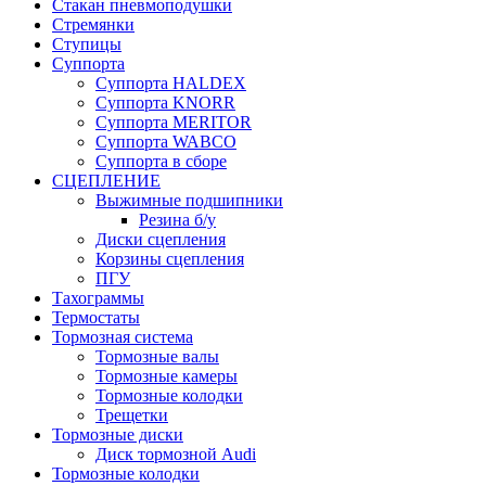
Стакан пневмоподушки
Стремянки
Ступицы
Суппорта
Суппорта HALDEX
Суппорта KNORR
Суппорта MERITOR
Суппорта WABCO
Суппорта в сборе
СЦЕПЛЕНИЕ
Выжимные подшипники
Резина б/у
Диски сцепления
Корзины сцепления
ПГУ
Тахограммы
Термостаты
Тормозная система
Тормозные валы
Тормозные камеры
Тормозные колодки
Трещетки
Тормозные диски
Диск тормозной Audi
Тормозные колодки