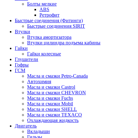
Болты мелкие
ABS
Ретрофит
Быстрые соединения (Фитинги)
Быстрые соединения SIRIT
Втулки
Втулка амортизатора
Втулки цилиндра подъема кабины
Гайки
Гайки колесные
Глушители
Гофры
ГСМ
Масла и смазки Petro-Canada
Автохимия
Масла и смазки Castrol
Масла и смазки CHEVRON
Масла и смазки Fuchs
Масла и смазки Mobil
Масла и смазки SHELL
Масла и смазки TEXACO
Охлаждающая жидкость
Двигатель
Вкладыши
Гильзы