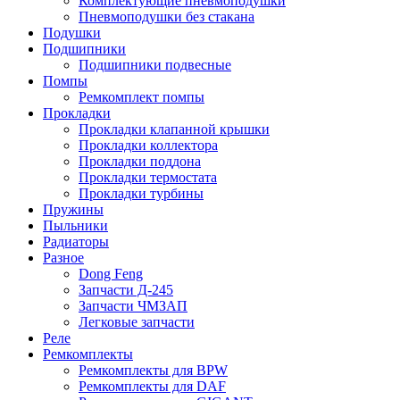
Комплектующие пневмоподушки
Пневмоподушки без стакана
Подушки
Подшипники
Подшипники подвесные
Помпы
Ремкомплект помпы
Прокладки
Прокладки клапанной крышки
Прокладки коллектора
Прокладки поддона
Прокладки термостата
Прокладки турбины
Пружины
Пыльники
Радиаторы
Разное
Dong Feng
Запчасти Д-245
Запчасти ЧМЗАП
Легковые запчасти
Реле
Ремкомплекты
Ремкомплекты для BPW
Ремкомплекты для DAF