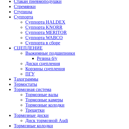
Стакан пневмоподушки
Стремянки
Ступицы
Суппорта
Суппорта HALDEX
Суппорта KNORR
Суппорта MERITOR
Суппорта WABCO
Суппорта в сборе
СЦЕПЛЕНИЕ
Выжимные подшипники
Резина б/у
Диски сцепления
Корзины сцепления
ПГУ
Тахограммы
Термостаты
Тормозная система
Тормозные валы
Тормозные камеры
Тормозные колодки
Трещетки
Тормозные диски
Диск тормозной Audi
Тормозные колодки