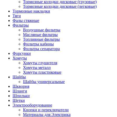
Тормозные колодки дисковые (грузовые)
Тормозные колодки дисковые (легковые)
Тормозные накладки
Тяги
Фалы стяжные
Фильтры
Воздушные фильтры
Масляные фильтры
Топливные фильтры
Фильтры кабины
Фильтры сепаратора
Форсунки
Хомуты
Хомуты глушителя
Хомуты металл
Хомуты пластиковые
Шайбы
Шайбы универсальные
Шкворня
Шланги
Шпильки
Щетки
Электрооборудование
Кнопки и переключатели
Материалы для Электрика