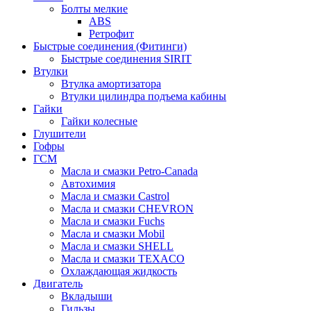
Болты мелкие
ABS
Ретрофит
Быстрые соединения (Фитинги)
Быстрые соединения SIRIT
Втулки
Втулка амортизатора
Втулки цилиндра подъема кабины
Гайки
Гайки колесные
Глушители
Гофры
ГСМ
Масла и смазки Petro-Canada
Автохимия
Масла и смазки Castrol
Масла и смазки CHEVRON
Масла и смазки Fuchs
Масла и смазки Mobil
Масла и смазки SHELL
Масла и смазки TEXACO
Охлаждающая жидкость
Двигатель
Вкладыши
Гильзы