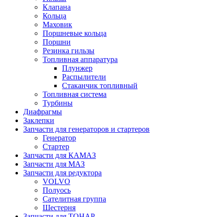
Клапана
Кольца
Маховик
Поршневые кольца
Поршни
Резинка гильзы
Топливная аппаратура
Плунжер
Распылители
Стаканчик топливный
Топливная система
Турбины
Диафрагмы
Заклепки
Запчасти для генераторов и стартеров
Генератор
Стартер
Запчасти для КАМАЗ
Запчасти для МАЗ
Запчасти для редуктора
VOLVO
Полуось
Сателитная группа
Шестерня
Запчасти для ТОНАР