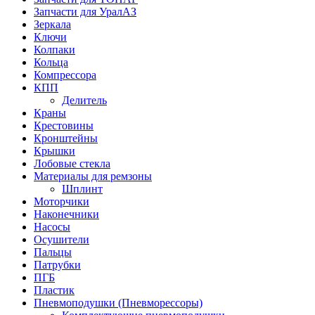
Запчасти для УралАЗ
Зеркала
Ключи
Колпаки
Кольца
Компрессора
КПП
Делитель
Краны
Крестовины
Кронштейны
Крышки
Лобовые стекла
Материалы для ремзоны
Шплинт
Моторчики
Наконечники
Насосы
Осушители
Пальцы
Патрубки
ПГБ
Пластик
Пневмоподушки (Пневморессоры)