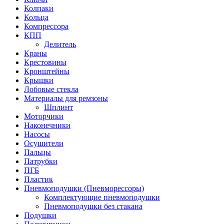
Колпаки
Кольца
Компрессора
КПП
Делитель
Краны
Крестовины
Кронштейны
Крышки
Лобовые стекла
Материалы для ремзоны
Шплинт
Моторчики
Наконечники
Насосы
Осушители
Пальцы
Патрубки
ПГБ
Пластик
Пневмоподушки (Пневморессоры)
Комплектующие пневмоподушки
Пневмоподушки без стакана
Подушки