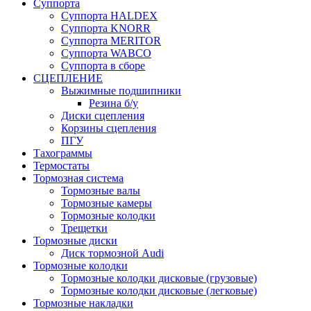
Суппорта
Суппорта HALDEX
Суппорта KNORR
Суппорта MERITOR
Суппорта WABCO
Суппорта в сборе
СЦЕПЛЕНИЕ
Выжимные подшипники
Резина б/у
Диски сцепления
Корзины сцепления
ПГУ
Тахограммы
Термостаты
Тормозная система
Тормозные валы
Тормозные камеры
Тормозные колодки
Трещетки
Тормозные диски
Диск тормозной Audi
Тормозные колодки
Тормозные колодки дисковые (грузовые)
Тормозные колодки дисковые (легковые)
Тормозные накладки