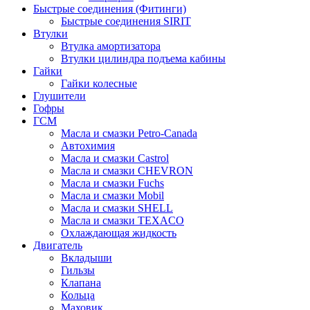
Быстрые соединения (Фитинги)
Быстрые соединения SIRIT
Втулки
Втулка амортизатора
Втулки цилиндра подъема кабины
Гайки
Гайки колесные
Глушители
Гофры
ГСМ
Масла и смазки Petro-Canada
Автохимия
Масла и смазки Castrol
Масла и смазки CHEVRON
Масла и смазки Fuchs
Масла и смазки Mobil
Масла и смазки SHELL
Масла и смазки TEXACO
Охлаждающая жидкость
Двигатель
Вкладыши
Гильзы
Клапана
Кольца
Маховик