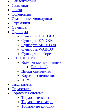
Сайлентблоки
Сальники
Свечи
Соленоиды
Стакан пневмоподушки
Стремянки
Ступицы
Суппорта
Суппорта HALDEX
Суппорта KNORR
Суппорта MERITOR
Суппорта WABCO
Суппорта в сборе
СЦЕПЛЕНИЕ
Выжимные подшипники
Резина б/у
Диски сцепления
Корзины сцепления
ПГУ
Тахограммы
Термостаты
Тормозная система
Тормозные валы
Тормозные камеры
Тормозные колодки