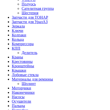
Полуось
Сателитная группа
Шестерня
Запчасти для ТОНАР
Запчасти для УралАЗ
Зеркала
Ключи
Колпаки
Кольца
Компрессора
КПП
Делитель
Краны
Крестовины
Кронштейны
Крышки
Лобовые стекла
Материалы для ремзоны
Шплинт
Моторчики
Наконечники
Насосы
Осушители
Пальцы