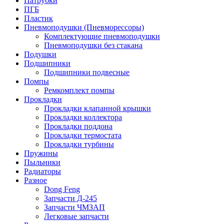
Патрубки
ПГБ
Пластик
Пневмоподушки (Пневморессоры)
Комплектующие пневмоподушки
Пневмоподушки без стакана
Подушки
Подшипники
Подшипники подвесные
Помпы
Ремкомплект помпы
Прокладки
Прокладки клапанной крышки
Прокладки коллектора
Прокладки поддона
Прокладки термостата
Прокладки турбины
Пружины
Пыльники
Радиаторы
Разное
Dong Feng
Запчасти Д-245
Запчасти ЧМЗАП
Легковые запчасти