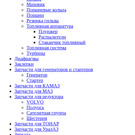
Маховик
Поршневые кольца
Поршни
Резинка гильзы
Топливная аппаратура
Плунжер
Распылители
Стаканчик топливный
Топливная система
Турбины
Диафрагмы
Заклепки
Запчасти для генераторов и стартеров
Генератор
Стартер
Запчасти для КАМАЗ
Запчасти для МАЗ
Запчасти для редуктора
VOLVO
Полуось
Сателитная группа
Шестерня
Запчасти для ТОНАР
Запчасти для УралАЗ
Зеркала