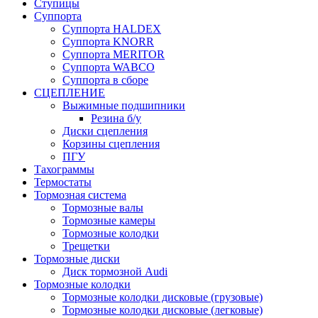
Ступицы
Суппорта
Суппорта HALDEX
Суппорта KNORR
Суппорта MERITOR
Суппорта WABCO
Суппорта в сборе
СЦЕПЛЕНИЕ
Выжимные подшипники
Резина б/у
Диски сцепления
Корзины сцепления
ПГУ
Тахограммы
Термостаты
Тормозная система
Тормозные валы
Тормозные камеры
Тормозные колодки
Трещетки
Тормозные диски
Диск тормозной Audi
Тормозные колодки
Тормозные колодки дисковые (грузовые)
Тормозные колодки дисковые (легковые)