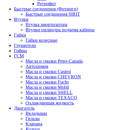
Ретрофит
Быстрые соединения (Фитинги)
Быстрые соединения SIRIT
Втулки
Втулка амортизатора
Втулки цилиндра подъема кабины
Гайки
Гайки колесные
Глушители
Гофры
ГСМ
Масла и смазки Petro-Canada
Автохимия
Масла и смазки Castrol
Масла и смазки CHEVRON
Масла и смазки Fuchs
Масла и смазки Mobil
Масла и смазки SHELL
Масла и смазки TEXACO
Охлаждающая жидкость
Двигатель
Вкладыши
Гильзы
Клапана
Кольца