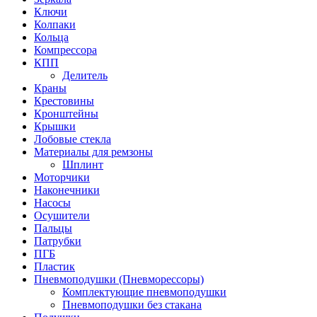
Ключи
Колпаки
Кольца
Компрессора
КПП
Делитель
Краны
Крестовины
Кронштейны
Крышки
Лобовые стекла
Материалы для ремзоны
Шплинт
Моторчики
Наконечники
Насосы
Осушители
Пальцы
Патрубки
ПГБ
Пластик
Пневмоподушки (Пневморессоры)
Комплектующие пневмоподушки
Пневмоподушки без стакана