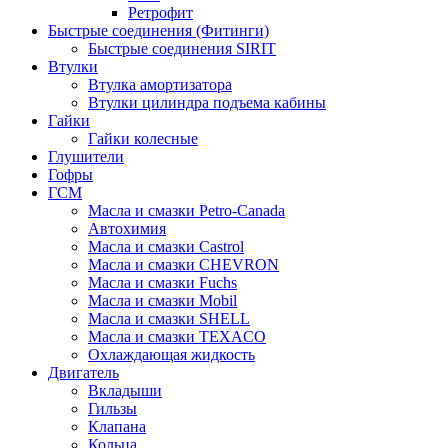
Ретрофит
Быстрые соединения (Фитинги)
Быстрые соединения SIRIT
Втулки
Втулка амортизатора
Втулки цилиндра подъема кабины
Гайки
Гайки колесные
Глушители
Гофры
ГСМ
Масла и смазки Petro-Canada
Автохимия
Масла и смазки Castrol
Масла и смазки CHEVRON
Масла и смазки Fuchs
Масла и смазки Mobil
Масла и смазки SHELL
Масла и смазки TEXACO
Охлаждающая жидкость
Двигатель
Вкладыши
Гильзы
Клапана
Кольца