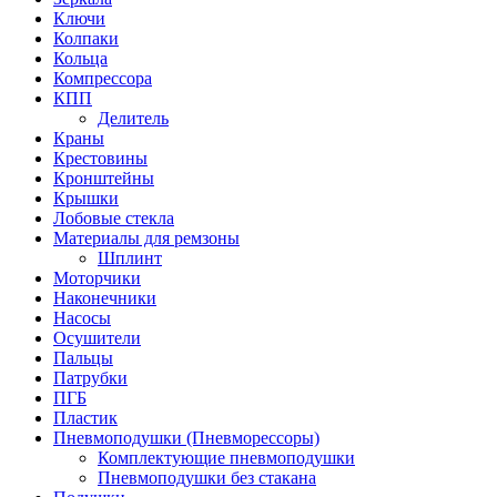
Ключи
Колпаки
Кольца
Компрессора
КПП
Делитель
Краны
Крестовины
Кронштейны
Крышки
Лобовые стекла
Материалы для ремзоны
Шплинт
Моторчики
Наконечники
Насосы
Осушители
Пальцы
Патрубки
ПГБ
Пластик
Пневмоподушки (Пневморессоры)
Комплектующие пневмоподушки
Пневмоподушки без стакана