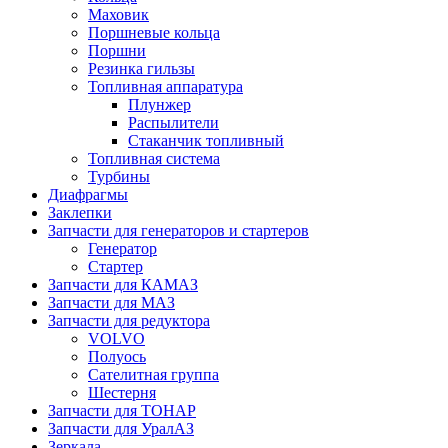
Маховик
Поршневые кольца
Поршни
Резинка гильзы
Топливная аппаратура
Плунжер
Распылители
Стаканчик топливный
Топливная система
Турбины
Диафрагмы
Заклепки
Запчасти для генераторов и стартеров
Генератор
Стартер
Запчасти для КАМАЗ
Запчасти для МАЗ
Запчасти для редуктора
VOLVO
Полуось
Сателитная группа
Шестерня
Запчасти для ТОНАР
Запчасти для УралАЗ
Зеркала