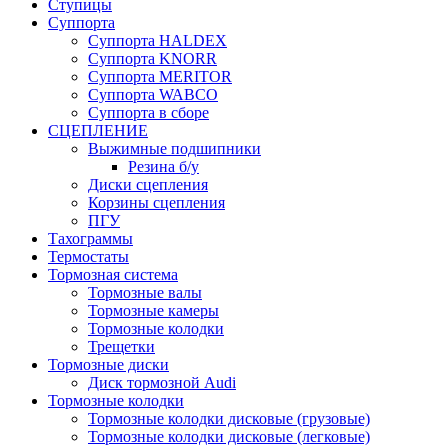
Ступицы
Суппорта
Суппорта HALDEX
Суппорта KNORR
Суппорта MERITOR
Суппорта WABCO
Суппорта в сборе
СЦЕПЛЕНИЕ
Выжимные подшипники
Резина б/у
Диски сцепления
Корзины сцепления
ПГУ
Тахограммы
Термостаты
Тормозная система
Тормозные валы
Тормозные камеры
Тормозные колодки
Трещетки
Тормозные диски
Диск тормозной Audi
Тормозные колодки
Тормозные колодки дисковые (грузовые)
Тормозные колодки дисковые (легковые)