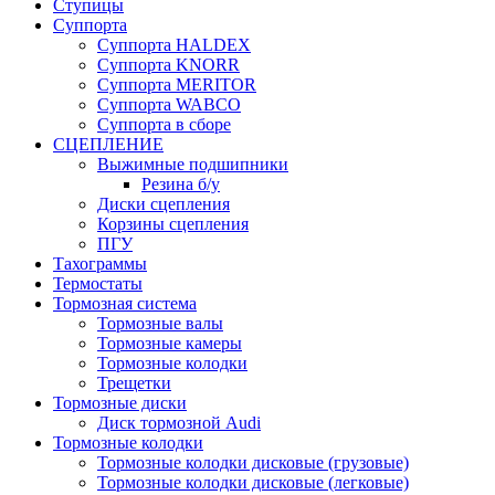
Ступицы
Суппорта
Суппорта HALDEX
Суппорта KNORR
Суппорта MERITOR
Суппорта WABCO
Суппорта в сборе
СЦЕПЛЕНИЕ
Выжимные подшипники
Резина б/у
Диски сцепления
Корзины сцепления
ПГУ
Тахограммы
Термостаты
Тормозная система
Тормозные валы
Тормозные камеры
Тормозные колодки
Трещетки
Тормозные диски
Диск тормозной Audi
Тормозные колодки
Тормозные колодки дисковые (грузовые)
Тормозные колодки дисковые (легковые)