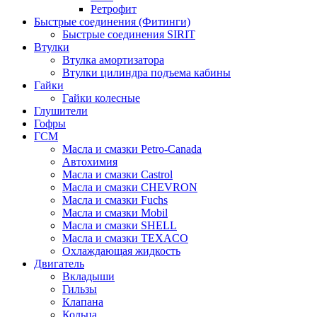
Ретрофит
Быстрые соединения (Фитинги)
Быстрые соединения SIRIT
Втулки
Втулка амортизатора
Втулки цилиндра подъема кабины
Гайки
Гайки колесные
Глушители
Гофры
ГСМ
Масла и смазки Petro-Canada
Автохимия
Масла и смазки Castrol
Масла и смазки CHEVRON
Масла и смазки Fuchs
Масла и смазки Mobil
Масла и смазки SHELL
Масла и смазки TEXACO
Охлаждающая жидкость
Двигатель
Вкладыши
Гильзы
Клапана
Кольца