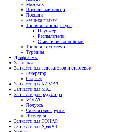
Маховик
Поршневые кольца
Поршни
Резинка гильзы
Топливная аппаратура
Плунжер
Распылители
Стаканчик топливный
Топливная система
Турбины
Диафрагмы
Заклепки
Запчасти для генераторов и стартеров
Генератор
Стартер
Запчасти для КАМАЗ
Запчасти для МАЗ
Запчасти для редуктора
VOLVO
Полуось
Сателитная группа
Шестерня
Запчасти для ТОНАР
Запчасти для УралАЗ
Зеркала