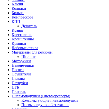
Ключи
Колпаки
Кольца
Компрессора
КПП
Делитель
Краны
Крестовины
Кронштейны
Крышки
Лобовые стекла
Материалы для ремзоны
Шплинт
Моторчики
Наконечники
Насосы
Осушители
Пальцы
Патрубки
ПГБ
Пластик
Пневмоподушки (Пневморессоры)
Комплектующие пневмоподушки
Пневмоподушки без стакана