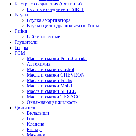
Быстрые соединения (Фитинги)
Быстрые соединения SIRIT
Втулки
Втулка амортизатора
Втулки цилиндра подъема кабины
Гайки
Гайки колесные
Глушители
Гофры
ГСМ
Масла и смазки Petro-Canada
Автохимия
Масла и смазки Castrol
Масла и смазки CHEVRON
Масла и смазки Fuchs
Масла и смазки Mobil
Масла и смазки SHELL
Масла и смазки TEXACO
Охлаждающая жидкость
Двигатель
Вкладыши
Гильзы
Клапана
Кольца
Маховик