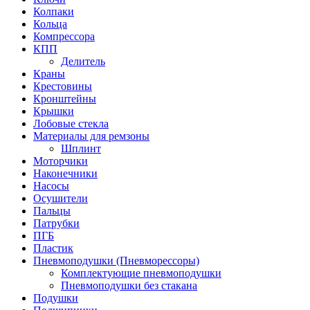
Колпаки
Кольца
Компрессора
КПП
Делитель
Краны
Крестовины
Кронштейны
Крышки
Лобовые стекла
Материалы для ремзоны
Шплинт
Моторчики
Наконечники
Насосы
Осушители
Пальцы
Патрубки
ПГБ
Пластик
Пневмоподушки (Пневморессоры)
Комплектующие пневмоподушки
Пневмоподушки без стакана
Подушки