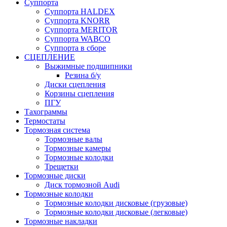
Суппорта
Суппорта HALDEX
Суппорта KNORR
Суппорта MERITOR
Суппорта WABCO
Суппорта в сборе
СЦЕПЛЕНИЕ
Выжимные подшипники
Резина б/у
Диски сцепления
Корзины сцепления
ПГУ
Тахограммы
Термостаты
Тормозная система
Тормозные валы
Тормозные камеры
Тормозные колодки
Трещетки
Тормозные диски
Диск тормозной Audi
Тормозные колодки
Тормозные колодки дисковые (грузовые)
Тормозные колодки дисковые (легковые)
Тормозные накладки