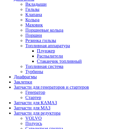
Вкладыши
Гильзы
Клапана
Кольца
Маховик
Поршневые кольца
Поршни
Резинка гильзы
Топливная аппаратура
Плунжер
Распылители
Стаканчик топливный
Топливная система
Турбины
Диафрагмы
Заклепки
Запчасти для генераторов и стартеров
Генератор
Стартер
Запчасти для КАМАЗ
Запчасти для МАЗ
Запчасти для редуктора
VOLVO
Полуось
Сателитная группа