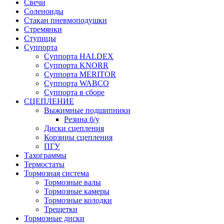
Свечи
Соленоиды
Стакан пневмоподушки
Стремянки
Ступицы
Суппорта
Суппорта HALDEX
Суппорта KNORR
Суппорта MERITOR
Суппорта WABCO
Суппорта в сборе
СЦЕПЛЕНИЕ
Выжимные подшипники
Резина б/у
Диски сцепления
Корзины сцепления
ПГУ
Тахограммы
Термостаты
Тормозная система
Тормозные валы
Тормозные камеры
Тормозные колодки
Трещетки
Тормозные диски