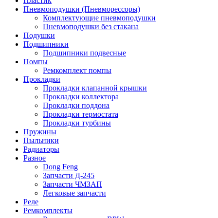
Пластик
Пневмоподушки (Пневморессоры)
Комплектующие пневмоподушки
Пневмоподушки без стакана
Подушки
Подшипники
Подшипники подвесные
Помпы
Ремкомплект помпы
Прокладки
Прокладки клапанной крышки
Прокладки коллектора
Прокладки поддона
Прокладки термостата
Прокладки турбины
Пружины
Пыльники
Радиаторы
Разное
Dong Feng
Запчасти Д-245
Запчасти ЧМЗАП
Легковые запчасти
Реле
Ремкомплекты