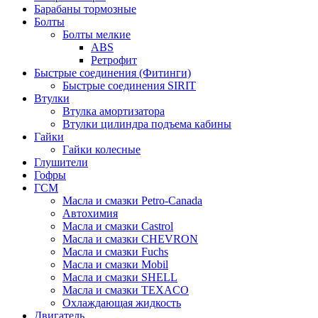
Барабаны тормозные
Болты
Болты мелкие
ABS
Ретрофит
Быстрые соединения (Фитинги)
Быстрые соединения SIRIT
Втулки
Втулка амортизатора
Втулки цилиндра подъема кабины
Гайки
Гайки колесные
Глушители
Гофры
ГСМ
Масла и смазки Petro-Canada
Автохимия
Масла и смазки Castrol
Масла и смазки CHEVRON
Масла и смазки Fuchs
Масла и смазки Mobil
Масла и смазки SHELL
Масла и смазки TEXACO
Охлаждающая жидкость
Двигатель